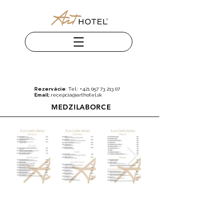
Rezervácie
: Tel.:
+421 057 73 213 07
Email:
recepcia@arthotel.sk
MEDZILABORCE